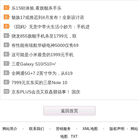
乐1S轻体验,看旗舰杀手乐
魅族17或推迟到4月发布！全新设计语
《囧妈》无意中带火生活小妙方：手机进
骁龙855旗舰手机杀至1799元，联
有性能有续航华硕电神5000仅售69
这可能是小米最贵的1999元手机
三星Galaxy S10/S10+/
全网通5G+7.2英寸华为，从619
7999元京东买的三星Note 10
京东PLUS会员又双叒叕搞事！ 国庆
返回首页
网站简介
-
联系我们
-
营销服务
-
XML地图
-
版权声明
-
网站
地图
TXT