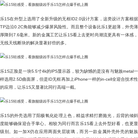
乐1S在外型上选用了全新升级的无框ID2.0设计方案，这类设计方案根据
TP边沿0.2C角能够减少爆屏风险性。而且整个设备比乐1更超薄，外壳薄
厚降到7.6毫米。新的金属工艺让乐1S看上去更时尚潮流更具有一体感，
无线天线断块的解决显著好些的多。
乐1S正脸是一块5.5寸4k的IPS显示器，较为缺憾的是沒有与魅族metal一
样选用2.5D曲面屏，但是ID无框再加上iPhone一样的in-cell全迎合技术性
的应用，让乐1S又显著比同行高端一截。
乐1S的外壳选用了阳极氧化处理上色，精益求精打磨抛光，后背的倾斜
度能够确保迎合手掌心。相较为同行而言乐1S看上去外型好看，也更显
级别。如一加X仍在应用两面夹层玻璃，而另一款金属外壳外壳的魅族