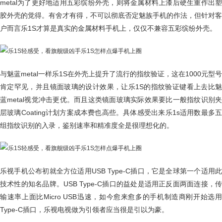
metal为了更好地适用五彩缤纷外壳，则将金属材料上漆后硬生重作出塑
胶外壳的觉得。有舍才有得，不可以彻底否定魅族手机的作法，但针对客
户而言乐1S才算是真实的金属材料手机上，仅仅不兼容五彩缤纷外壳。
与魅蓝metal一样乐1S在外壳上提升了流行的指纹验证，这在1000元型号
肯定罕见，并且镜面玻璃的设计效果，让乐1S的指纹验证键看上去比魅
蓝metal视觉冲击更优。而且这类镜面玻璃实际效果要比一般指纹识别夹
层玻璃Coating计划方案成本费也高些。具体感受出来乐1s适用数最多五
组指纹识别的入录，鉴别速率和精准度全是很理想化的。
乐视手机公布初就全方位适用USB Type-C插口，它是全球第一个适用此
技术性的知名品牌。USB Type-C插口的益处是适用正反面两面连接，传
输速率上面比Micro USB迅速，如今愈来愈多的手机制造商刚开始选用
Type-C插口，乐视电视做为引领者应当很是引以为豪。