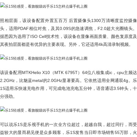
照相层面，该设备配置外置五百万 后置摄像头1300万清晰度监控摄像
头，适用PDAF相位对焦，及其0.09S的急速调焦，F2.0超大光圈镜头。
据悉因为选用了ISO Cell技术性，该设备在显像画面质量、颜色复原度及
其夜拍层面都是有优异的主要表现。另外，它还适用4k高清录制视频。
该设备配用MTKHelio X10（MTK 6795T）64位八核集成ic，cpu主频达
2.2GHz，比魅蓝metal的2.0GHz显著要高。它依然适用全网通双4g。乐
1S适用乐快速充电作用，可完成电池充电五分钟，语音通话3.5钟头，十
分强劲。
可以说乐1S是乐视手机的一次全方位超过，超越自我，超过同行，而受
益较大的显而易见便是众多顾客，乐1S发售当日即市场销售55万部，火