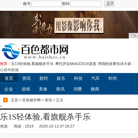
账号:
密码:
注册
广告
推荐：
乐1S轻体验,看旗舰杀手乐
摩托罗拉MotoZ2018是套
用我的故事告诉大家：
心目中的顶
首页
资讯
财经
娱乐
科技
汽车
时尚
企业
游戏
美食
商讯
消费
微商
主页
>
百色都市网
>
资讯
> 正文
>
乐1S轻体验,看旗舰杀手乐
来源:
阅读：2019
2020-10-12 07:28:27