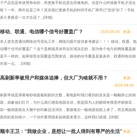
子产品也是有使用寿命的，而更换手机也是在所难免的。但是什么时候换手机才适合
呢？一年、两年还是三年？其实我们更换手机的时间手机厂商早已"安排"好了！手机
多久更换是一次才合适？...[
详细
]
移动、联通、电信哪个信号好覆盖广？
2020-04-05
来源：
本人曾负责通信网络信号优化工作，网络问题可提供参考建议！！！ 移动、联通、电
信哪个信号好覆盖广？这个是根据具体所在区域决定的，因为每个地方的网络覆盖都
是不一样的。如果按照全国覆盖范围来说，移动的信号覆盖是最多的，联通和电信相
对差一点。...[
详细
]
高刷新率被用户和媒体追捧，但大厂为啥就不用？
来源：
2020-04-04
刷新率就是屏幕每秒画面被刷新的次数，看电影时我们看到的其实是一幅幅静止的画
面，就象放幻灯片，为什么我们感觉画面在动，那是因为人的眼睛有视觉停留效应，
前一幅画面留在大脑中的印象还没消失，紧接着后一幅画面就跟上来了，而且两副画
面间的差别很小，一个动作要用很多副画面来显示，这样我们就感...[
详细
]
顺丰王卫：“我做企业，是想让一批人得到有尊严的生活”
来源：