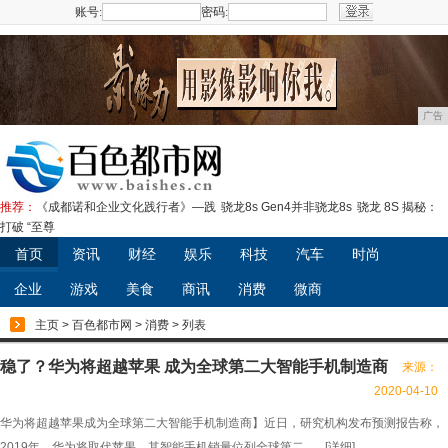
账号:
密码:
注册
广告
推荐：
《成都诺和企业文化践行者》—践
骁龙8s Gen4并非骁龙8s
骁龙 8S 揭秘：
打破 “至尊
首页
资讯
财经
娱乐
科技
汽车
时尚
企业
游戏
美食
商讯
消费
微商
主页
>
百色都市网
>
消费
> 列表
稳了？华为将超越苹果 成为全球第二大智能手机制造商
来源：
2020-04-10
华为将超越苹果成为全球第二大智能手机制造商】近日，研究机构发布预测报告称，
2019年，华为将取代苹果，其智能手机销量位列全球第二。...[
详细
]