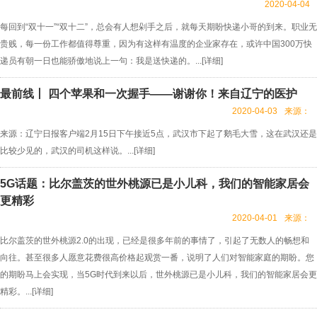
2020-04-04
每回到“双十一”“双十二”，总会有人想剁手之后，就每天期盼快递小哥的到来。职业无
贵贱，每一份工作都值得尊重，因为有这样有温度的企业家存在，或许中国300万快
递员有朝一日也能骄傲地说上一句：我是送快递的。...[
详细
]
最前线丨 四个苹果和一次握手——谢谢你！来自辽宁的医护
2020-04-03
来源：
来源：辽宁日报客户端2月15日下午接近5点，武汉市下起了鹅毛大雪，这在武汉还是
比较少见的，武汉的司机这样说。...[
详细
]
5G话题：比尔盖茨的世外桃源已是小儿科，我们的智能家居会
更精彩
2020-04-01
来源：
比尔盖茨的世外桃源2.0的出现，已经是很多年前的事情了，引起了无数人的畅想和
向往。甚至很多人愿意花费很高价格起观赏一番，说明了人们对智能家庭的期盼。您
的期盼马上会实现，当5G时代到来以后，世外桃源已是小儿科，我们的智能家居会更
精彩。...[
详细
]