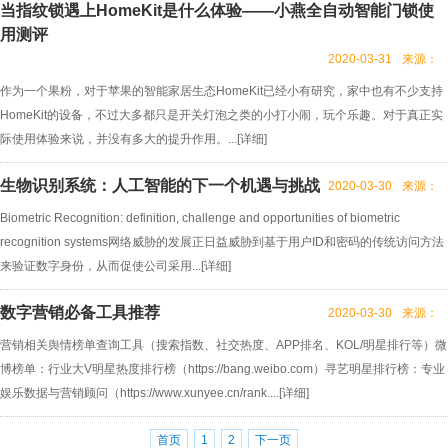
当指纹锁遇上HomeKit是什么体验——小燕全自动智能门锁使
用测评
2020-03-31
来源：
作为一个果粉，对于苹果的智能家居生态HomeKit已经小有研究，家中也有不少支持
HomeKit的设备，不过大多都只是开关灯泡之类的小打小闹，玩个乐趣。对于真正实
际使用体验来说，并没有多大的提升作用。...[
详细
]
生物识别系统：人工智能的下一个机遇与挑战
2020-03-30
来源：
Biometric Recognition: definition, challenge and opportunities of biometric
recognition systems网络威胁的发展正日益威胁到基于用户ID和密码的传统访问方法
来验证数字身份，从而促使公司采用...[
详细
]
数字营销必备工具推荐
2020-03-30
来源：
营销相关舆情榜单查询工具（搜索指数、社交热度、APP排名、KOL/明星排行等）微
博榜单：行业大V明星热度排行榜（https://bang.weibo.com）寻艺明星排行榜：专业
娱乐数据与营销顾问（https://www.xunyee.cn/rank....[
详细
]
首页
1
2
下一页