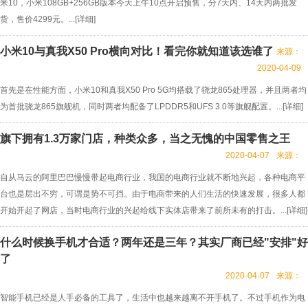
米10，小米108GB+256GB版本今天上午10点开启预售，分7天内、14天内两批发
货，售价4299元。...[
详细
]
小米10与真我X50 Pro横向对比！看完你就知道该选谁了
来源：
2020-04-09
首先是在性能方面，小米10和真我X50 Pro 5G均搭载了骁龙865处理器，并且两者均
为首批骁龙865旗舰机，同时两者均配备了LPDDR5和UFS 3.0等旗舰配置。...[
详细
]
旗下拥有1.3万家门店，种类众多，当之无愧的中国零售之王
2020-04-07
来源：
自从马云的阿里巴巴慢慢带起电商行业，我国的电商行业就不断地兴起，各种电商平
台也是层出不穷，可谓是势不可挡。由于电商带来的人们生活的快速发展，很多人都
开始开起了网店，当时电商行业的兴起给线下实体店带来了前所未有的打击。...[
详细
]
什么时候换手机才合适？两年还是三年？其实厂商已经"安排"好
了
2020-04-07
来源：
智能手机已经是人手必备的工具了，生活中也越来越离不开手机了。不过手机作为电