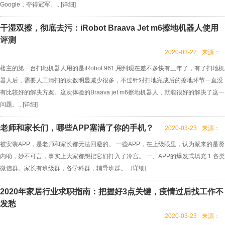
Google，夺得冠军。...[
详细
]
干湿双擦，彻底去污：iRobot Braava Jet m6擦地机器人使用
评测
2020-03-27
来源：
楼主的第一台扫地机器人用的是iRobot 961,用到现在差不多快有三年了，有了扫地机
器人后，需要人工清扫的次数明显减少很多，不过针对扫地完成后的擦地环节一直没
有比较好的解决方案。这次体验的Braava jet m6擦地机器人，就能很好的解决了这一
问题。...[
详细
]
老师和家长们，哪些APP塞满了你的手机？
2020-03-23
来源：
被安装APP，是老师和家长都无法回避的。 一些APP，在上级眼里，认为派来的是贤
内助，妙不可言，事实上大家都想把它们打入了冷宫。 一、APP的爆发式填充 1.各类
微信群。家长有班级群，各学科群，辅导班群。...[
详细
]
2020年家居行业求职指南：把握好3点关键，疫情过后找工作不
发愁
2020-03-23
来源：