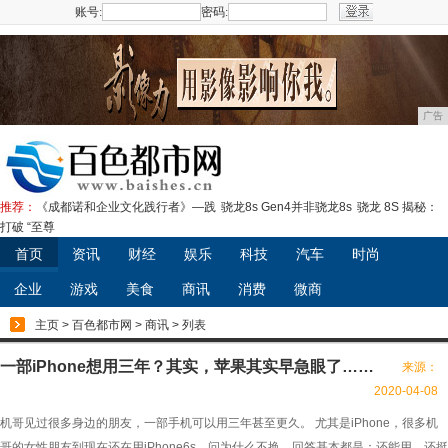
账号:
密码:
注册
广告
推荐：
《成都诺和企业文化践行者》—践
骁龙8s Gen4并非骁龙8s
骁龙 8S 揭秘：
打破 “至尊
首页
资讯
财经
娱乐
科技
汽车
时尚
企业
游戏
美食
商讯
消费
微商
主页
>
百色都市网
>
商讯
> 列表
一部iPhone想用三年？其实，苹果其实早急眼了……
来源：
2020-04-08
机哥见过很多身边的朋友，一部手机可以用三年甚至更久。 尤其是iPhone，很多机
哥的女性朋友到现在还在用iPhone6s。问为什么不换，回答基本都是：还能用，还挺