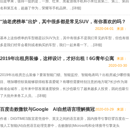
旧是苹果，值得一提的是，一加、红米、黑鲨游戏手机和小米位居第二、第三、第四
名和第五名，超越了华为，荣耀等手机品牌。...[
详细
]
“油老虎榜单”出炉，其中很多都是常见SUV，有你喜欢的吗？
2020-04-01
来源：
基本上这份榜单的车型都是以SUV为主，其中有很多不是我们常见的车型，但也有很
多是我们经常会看到或者购买的车型，我们一起来看一下。...[
详细
]
2019年出租房装修，这样设计，才好出租！6G青年公寓
来源：
2020-03-30
2019年出租房怎么装修？要装智能门锁、智能监控、智能电表吗？出租房减少哪些项
目、增加哪些软装能够获得租客喜爱呢？有哪些需要特别注意的地方呢?长沙作为湖
南省会城市，近年来中部发展速度较快，长沙也吸引了越来越多人投资，因此也吸引
了大批外来务工人员。...[
详细
]
百度击败微软与Google AI自然语言理解摘冠
2020-03-29
来源：
作者：DIGITIMES陈宜君凭借中、英文之间的语言差异，国内搜寻引擎巨擘百度在一
项人工智能(AI)自然语言处理竞赛中，击败微软(Microsoft)和全球搜寻引擎龙头