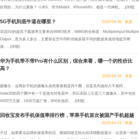
好用的，为什么要换？ 小米6、华为Mate9、iPhone6/6s，都是一代神机。...[
详细
]
5G手机到底牛逼在哪里？
2020-04-06
来源：
话说5G的超高下载速率主要来自MIMO技术，MIMO的全称是：MultipleInput Multiple
Output，意为多入多出，主要靠在空中同时传输多路不同的数据来成倍地提升网
速。...[
详细
]
华为手机带不带Pro有什么区别，综合来看，哪一个的性价比
高？
2020-04-05
来源：
摄像头：这两款手机的摄像头虽然看着都是四个圈，但是其内涵却大不相同，
mate30的四个圈中有一个是激光对焦器件，所以实际上它是三个摄像头，其中包括
4000万主摄，1600万超广角，800长焦距。...[
详细
]
回收宝发布手机保值率排行榜，苹果手机首次被国产手机超越
2020-04-01
来源：
不过，如果要论品牌的保值率的话，根据回收宝给出的详细数据显示：位居第一的依