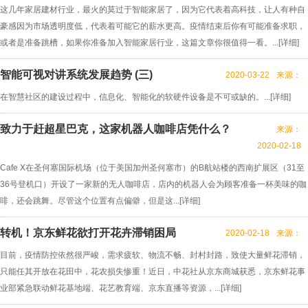
这几年家居建材行业，最火的莫过于智能家居了，因为它代表着高科技，让人有种自
豪感因为市场透明度低，代表着可能它的薪水更高。疫情结束后你有可能准备求职，
或者是准备跳槽，如果你准备加入智能家居行业，这篇文章你很值得一看。...[
详细
]
智能可视对讲系统发展趋势 (三)
2020-03-22
来源：
在智慧社区的建设过程中，信息化、智能化的软硬件设备是不可或缺的。...[
详细
]
致力于赶超星巴克，这家机器人咖啡店凭什么？
来源：
2020-02-18
Cafe X在圣何塞国际机场（位于美国加州圣何塞市）的B航站楼的西南扩展区（31至
36号登机口）开设了一家新的无人咖啡店，店内的机器人会为顾客准备一杯美味的咖
啡，还会跳舞。尽管这个位置有点偏僻，但是这...[
详细
]
转机！京东鲜花欲打开花卉滞销困局
2020-02-18
来源：
目前，疫情防控依然很严峻，需求疲软、物流不畅、封村封路，致使大量鲜花滞销，
只能任其开放在花田中，花农损失惨重！近日，中花社从京东商城获悉，京东鲜花事
业部紧急联动鲜花基地端、花艺教育端、京东直播等资源，...[
详细
]