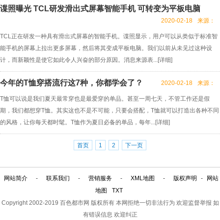
谍照曝光 TCL研发滑出式屏幕智能手机 可转变为平板电脑
2020-02-18
来源：
TCL正在研发一种具有滑出式屏幕的智能手机。谍照显示，用户可以从类似于标准智
能手机的屏幕上拉出更多屏幕，然后将其变成平板电脑。我们以前从未见过这种设
计，而新颖性是使它如此令人兴奋的部分原因。消息来源表...[
详细
]
今年的T恤穿搭流行这7种，你都学会了？
2020-02-18
来源：
T恤可以说是我们夏天最常穿也是最爱穿的单品。甚至一周七天，不管工作还是假
期，我们都想穿T恤。其实这也不是不可能，只要会搭配，T恤就可以打造出各种不同
的风格，让你每天都时髦。T恤作为夏日必备的单品，每年...[
详细
]
首页
1
2
下一页
网站简介
-
联系我们
-
营销服务
-
XML地图
-
版权声明
-
网站
地图
TXT
Copyright 2002-2019
百色都市网
版权所有 本网拒绝一切非法行为 欢迎监督举报 如
有错误信息 欢迎纠正