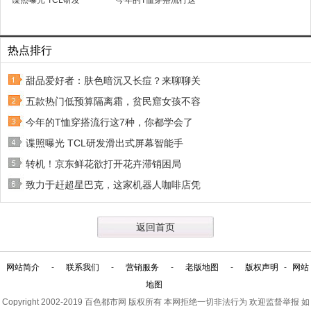
谍照曝光 TCL研发
今年的T恤穿搭流行这
热点排行
甜品爱好者：肤色暗沉又长痘？来聊聊关
五款热门低预算隔离霜，贫民窟女孩不容
今年的T恤穿搭流行这7种，你都学会了
谍照曝光 TCL研发滑出式屏幕智能手
转机！京东鲜花欲打开花卉滞销困局
致力于赶超星巴克，这家机器人咖啡店凭
返回首页
网站简介
-
联系我们
-
营销服务
-
老版地图
-
版权声明
-
网站
地图
Copyright 2002-2019
百色都市网
版权所有 本网拒绝一切非法行为 欢迎监督举报 如