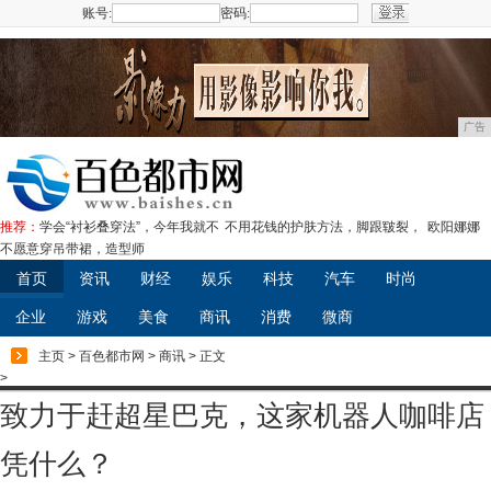
账号:
密码:
注册
广告
推荐：
学会“衬衫叠穿法”，今年我就不
不用花钱的护肤方法，脚跟皲裂，
欧阳娜娜
不愿意穿吊带裙，造型师
首页
资讯
财经
娱乐
科技
汽车
时尚
企业
游戏
美食
商讯
消费
微商
主页
>
百色都市网
>
商讯
> 正文
>
致力于赶超星巴克，这家机器人咖啡店
凭什么？