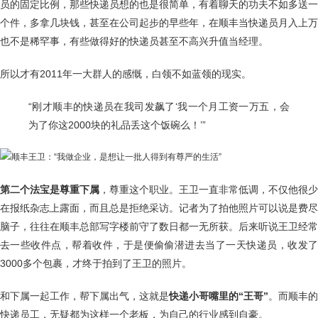
员的固定比例，那些快递员想的也是很简单，有着聊天的功夫不如多送一
个件，多拿几块钱，甚至在公司起步的早些年，在顺丰当快递员月入上万
也不是稀罕事，有些做得好的快递员甚至不高兴升值当经理。
所以才有2011年一大群人的感慨，白领不如蓝领的现实。
“刚才顺丰的快递员在我司发飙了‘我一个月工资一万五，会
为了你这2000块的礼品丢这个饭碗么！’”
第二个法宝是尊重下属
，尊重这个职业。王卫一直非常低调，不仅他很少
在报纸杂志上露面，而且总是拒绝采访。记者为了拍他照片可以说是费尽
脑子，往往在顺丰总部写字楼前守了数日都一无所获。后来听说王卫经常
去一些收件点，帮着收件，于是便偷偷潜进去当了一天快递员，收发了
3000多个包裹，才终于拍到了王卫的照片。
和下属一起工作，帮下属出气，这就是
快递小哥嘴里的“王哥”
。而顺丰的
快递员工，无疑都为这样一个老板，为自己的行业感到自豪。