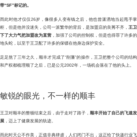
带“SF”标记的。
而此时他才仅仅26岁，像很多人变有钱之后，他也曾潇洒地当起甩手掌
柜，但是他并没迷失，公司一派繁华的背后，是加盟店的良莠不齐，
王卫
下了大力气把加盟改为直营
，加强了公司的控制权，但是也得罪了许多的
地头蛇，以至于王卫配了许多的保镖在他身边保护安全。
足足熬了三年之久，顺丰才完成了“削藩”的操作，王卫把整个公司的结构
和产权都梳理顺了之后，已是公元2002年，一场机会落在了他的头上。
敏锐的眼光，不一样的顺丰
王卫对顺丰的整顿结束之后，由于走对了路子，
顺丰开始了自己的飞速发
展
，迈上了健康发展的轨迹。
而此时天公不作美，正值非典肆虐，人们闭门不出，这正给了快递行业飞