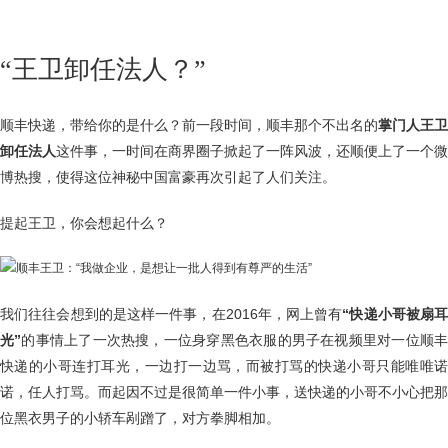
“王卫卸任法人？”
顺丰快递，带给你的是什么？前一段时间，顺丰那个不出名的
掌门人王卫
卸任法人
这件事，一时间在商界圈子掀起了一阵风波，还顺便上了一个微
博热搜，使得这位神秘中国富豪再次引起了人们关注。
提起王卫，你会想起什么？
我们往往会想到的是这样一件事，在2016年，网上曾有
“快递小哥被扇
光”
的事情上了一次热搜，一位身穿黑色衣服的男子在视频里对一位顺
快递的小哥连打耳光，一边打一边骂，而被打骂的快递小哥只能唯唯诺
诺，任人打骂。而起因不过是很简单一件小事，送快递的小哥不小心把那
位黑衣男子的小轿车剐蹭了，对方拳脚相加。