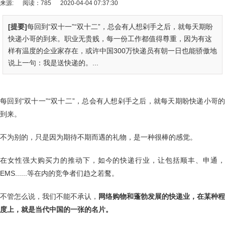
来源:
阅读：785
2020-04-04 07:37:30
[提要]
每回到“双十一”“双十二”，总会有人想剁手之后，就每天期盼
快递小哥的到来。职业无贵贱，每一份工作都值得尊重，因为有这
样有温度的企业家存在，或许中国300万快递员有朝一日也能骄傲地
说上一句：我是送快递的。...
每回到“双十一”“双十二”，总会有人想剁手之后，就每天期盼快递小哥的
到来。
不为别的，只是因为期待不期而遇的礼物，是一种很棒的感觉。
在女性强大购买力的推动下，如今的快递行业，让包括顺丰、申通，
EMS......等在内的竞争者们趋之若鹜。
不管怎么说，我们不能不承认，
网络购物和蓬勃发展的快递业，在某种程
度上，就是当代中国的一张的名片。