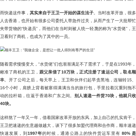
而快递这件事，
其实来自于王卫一开始的谋生法子
。当时改革开放，很多
人去香港，也开始有很多公司委托人带急件过关，从而产生了一大批帮忙
夹带货物的“快递员”，而他们在当时则被人统一轻蔑的称为“水货佬”，王
卫看到了商机，也成为了其中的一员。
随着需求慢慢变大，“水货佬”们也渐渐满足不了需求了，于是在1993年，
瞅准了商机的王卫，
跟父亲借了10万块，正式注册了速运公司，取名
丰
。开了公司之后，每天早上，王卫和伙伴们起早贪黑地，连轴转15
16个小时，肩膀上背着被塞得满满当当的旅行包，手里拉着沉重到拖不
动的拉杆箱，往返于香港和广东之间。
别人速递一件货70块，他就只
40块。
这样熬了一年又一年，借着国家改革开放的东风，加上自己的扎实肯干，
王卫把速递的生意越做越大，谈下了很多加盟代理商和合作商，顺丰速递
快速发展，到
1997年
的时候，通港公路上的快件货运车里有
80% 