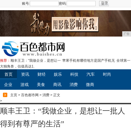
账号:
密码:
注册
广告
推荐：
顺丰王卫：“我做企业，是想让一
苹果手机有哪些地方是国产手机无
全球第一
大独角兽，估值高达1.
首页
资讯
财经
娱乐
科技
汽车
时尚
企业
游戏
美食
商讯
消费
微商
主页
>
百色都市网
>
消费
> 正文
>
顺丰王卫：“我做企业，是想让一批人
得到有尊严的生活”