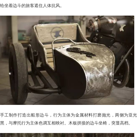
给坐着边斗的旅客遮住人体抗风。
手工制作打造出船形边斗，行为主体为金属材料打磨抛光，两侧为亚光
黑，与摩托行为主体色调互相映衬。木板拼接的边斗坐椅，突显高档。