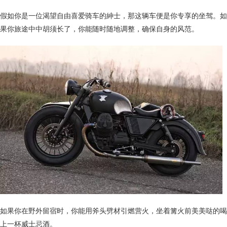
假如你是一位渴望自由喜爱骑车的紳士，那这辆车便是你专享的坐驾。如
果你旅途中中胡须长了，你能随时随地调整，确保自身的风范。
如果你在野外留宿时，你能用斧头劈材引燃营火，坐着篝火前美美哒的喝
上一杯威士忌酒。