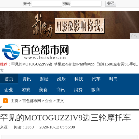
账号:
密码:
注册
广告
推荐：
罕见的MOTOGUZZIV9边
苹果发布新款iPad和Appl
预算1500左右买5G手机,
大
首页
资讯
财经
娱乐
科技
汽车
时尚
企业
游戏
美食
商讯
消费
微商
主页
>
百色都市网
>
企业
> 正文
>
罕见的MOTOGUZZIV9边三轮摩托车
来源:
阅读：1360
2020-10-12 05:56:09