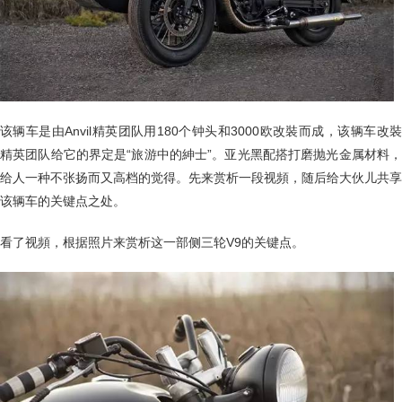
该辆车是由Anvil精英团队用180个钟头和3000欧改裝而成，该辆车改裝
精英团队给它的界定是“旅游中的紳士”。亚光黑配搭打磨抛光金属材料，
给人一种不张扬而又高档的觉得。先来赏析一段视頻，随后给大伙儿共享
该辆车的关键点之处。
看了视頻，根据照片来赏析这一部侧三轮V9的关键点。