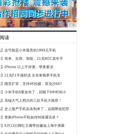
广告
阅读
讯】
这可能是小米最贵的1999元手机
业】
简单、实用、智能，21克M2C老年手
技】
iPhone 11上手评测：苹果要凉
业】
21克F1手感舒适 京东掌视界手机专
技】
随意扩容，支持4K拍摄：雷克沙667
业】
小米手机8要发布了，回顾下8年时间小
讯】
高端大气上档次的三款手机大推荐！
讯】
史上最严手机实名制来了，这能降低犯罪
业】
更换iPhone手机如何转移通讯录？
荐】
6月13日网红主播带你邂逅上海中庚聚