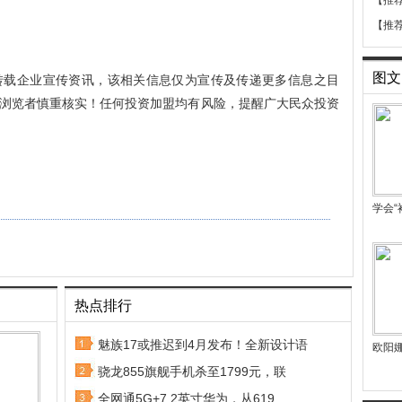
【推
【推
图文
转载企业宣传资讯，该相关信息仅为宣传及传递更多信息之目
浏览者慎重核实！任何投资加盟均有风险，提醒广大民众投资
学会“
热点排行
魅族17或推迟到4月发布！全新设计语
欧阳
骁龙855旗舰手机杀至1799元，联
全网通5G+7.2英寸华为，从619