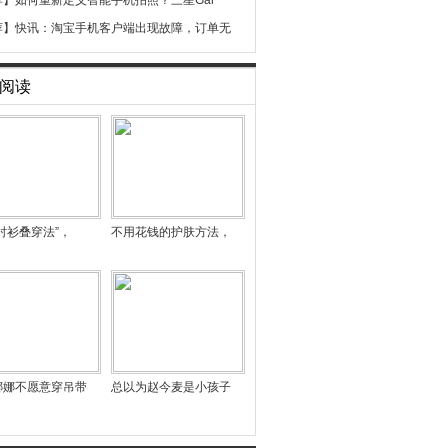
荐】
如何重新定义智能手机拍照？三星Gal
荐】
快讯：淘宝手机客户端出现故障，订单无
阅读
衬衫叠穿法”，
不用花钱的护肤方法，
娜娜不愿意穿吊带
总以为赵今麦是小孩子