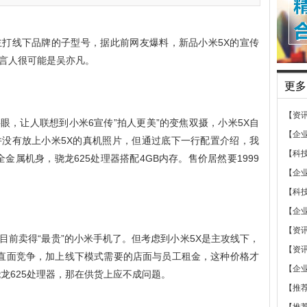
打线下品牌的子型号，据此前网友爆料，新品小米5X的宣传
言人很可能是吴亦凡。
更多
【资
字眼，让人联想到小米6宣传”拍人更美”的变焦双摄，小米5X自
【企
没有放上小米5X的真机照片，但通过底下一行配置介绍，我
【科
金属机身，骁龙625处理器搭配4GB内存。售价居然要1999
【企
【科
【企
【资
目前卖得“最贵”的小米手机了。但考虑到小米5X是主攻线下，
【资
vo直面竞争，加上线下模式需要的店面与员工租金，这种价格才
【企
龙625处理器，那在供货上应不成问题。
【推