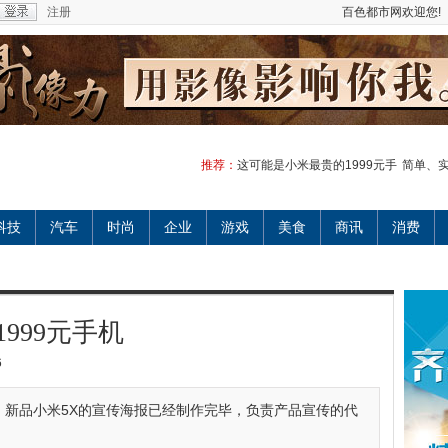
注册
百色都市网欢迎您!
推荐：
这可能是小米最贵的1999元手
简单、实
科技
汽车
时尚
企业
游戏
美食
商讯
消费
999元手机
6
，新品小米5X的宣传海报已经制作完毕，负责产品宣传的代