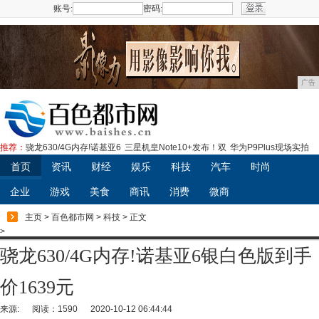
账号:
密码:
注册
广告
推荐：
骁龙630/4G内存!诺基亚6
三星机皇Note10+发布！双
华为P9Plus现场实拍
首页
资讯
财经
娱乐
科技
汽车
时尚
企业
游戏
美食
商讯
消费
微商
主页
>
百色都市网
>
科技
> 正文
>
骁龙630/4G内存!诺基亚6银白色版到手
价1639元
来源:
阅读：1590
2020-10-12 06:44:44