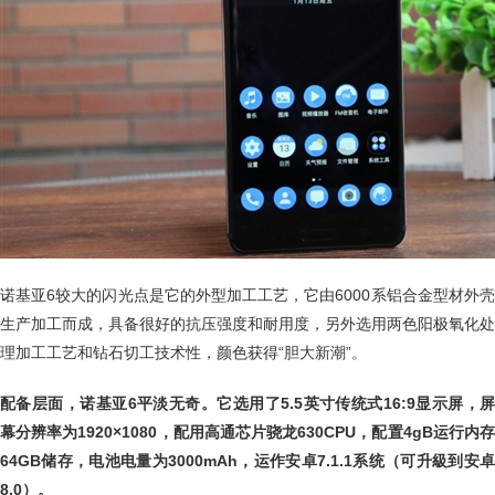
诺基亚6较大的闪光点是它的外型加工工艺，它由6000系铝合金型材外壳
生产加工而成，具备很好的抗压强度和耐用度，另外选用两色阳极氧化处
理加工工艺和钻石切工技术性，颜色获得“胆大新潮”。
配备层面，诺基亚6平淡无奇。它选用了5.5英寸传统式16:9显示屏，屏
幕分辨率为1920×1080，配用高通芯片骁龙630CPU，配置4gB运行内存
64GB储存，电池电量为3000mAh，运作安卓7.1.1系统（可升級到安卓
8.0）。