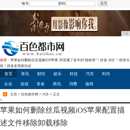
账号:
密码:
注册
广告
推荐：
苹果如何删除丝瓜视频iOS苹果
阿里藏了多年的“独角兽”！价值
转扩！疫情当
前！拼多多商家你必
首页
资讯
财经
娱乐
科技
汽车
时尚
企业
游戏
美食
商讯
消费
微商
主页
>
百色都市网
>
汽车
> 正文
>
苹果如何删除丝瓜视频iOS苹果配置描
述文件移除卸载移除