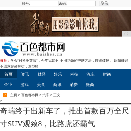
账号:
密码:
注册
广告
推荐：
学会“衬衫叠穿法”，今年我就不
不用花钱的护肤方法，脚跟皲裂，
欧阳娜娜
不愿意穿吊带裙，造型师
首页
资讯
财经
娱乐
科技
汽车
时尚
企业
游戏
美食
商讯
消费
微商
主页
>
百色都市网
>
汽车
> 正文
>
奇瑞终于出新车了，推出首款百万全尺
寸SUV观致8，比路虎还霸气