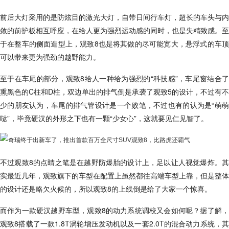
前后大灯采用的是防炫目的激光大灯，自带日间行车灯，超长的车头与内
敛的前护板相互呼应，在给人更为强烈运动感的同时，也是失精致感。至
于在整车的侧面造型上，观致8也是将其做的尽可能宽大，悬浮式的车顶
可以带来更为强劲的越野能力。
至于在车尾的部分，观致8给人一种给为强烈的“科技感”，车尾窗结合了
熏黑色的C柱和D柱，双边单出的排气倒是承袭了观致5的设计，不过有不
少的朋友认为，车尾的排气管设计是一个败笔，不过也有的认为是“萌萌
哒”，毕竟硬汉的外形之下也有一颗“少女心”，这就要见仁见智了。
不过观致8的点睛之笔是在越野防爆胎的设计上，足以让人视觉爆炸。其
实最近几年，观致旗下的车型在配置上虽然都往高端车型上靠，但是整体
的设计还是略欠火候的，所以观致8的上线倒是给了大家一个惊喜。
而作为一款硬汉越野车型，观致8的动力系统调校又会如何呢？据了解，
观致8搭载了一款1.8T涡轮增压发动机以及一套2.0T的混合动力系统，其