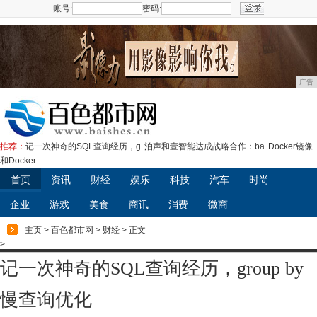
账号:
密码:
注册
广告
推荐：
记一次神奇的SQL查询经历，g
泊声和壹智能达成战略合作：ba
Docker镜像
和Docker
首页
资讯
财经
娱乐
科技
汽车
时尚
企业
游戏
美食
商讯
消费
微商
主页
>
百色都市网
>
财经
> 正文
>
记一次神奇的SQL查询经历，group by
慢查询优化