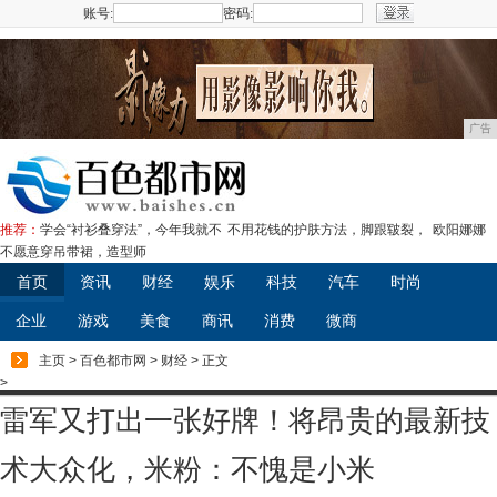
账号:
密码:
注册
广告
推荐：
学会“衬衫叠穿法”，今年我就不
不用花钱的护肤方法，脚跟皲裂，
欧阳娜娜
不愿意穿吊带裙，造型师
首页
资讯
财经
娱乐
科技
汽车
时尚
企业
游戏
美食
商讯
消费
微商
主页
>
百色都市网
>
财经
> 正文
>
雷军又打出一张好牌！将昂贵的最新技
术大众化，米粉：不愧是小米