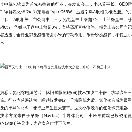
其中氮化镓成为首先被捧红的行业，在发布会上，小米董事长、CEO雷
军详解氮化镓(GaN)充电器Type-C65W，迅速引爆A股相关概念股。2月
14日，A股相关上市公司中，三安光电盘中上涨超7%，士兰微盘中上涨
超8%，华微电子盘中上涨超8%，海特高新直接涨停。相关上市公司向记
者透露，全行业都要感谢感谢小米的带动作用。米粉纷纷感叹，不愧是小
米。
据悉，氮化镓电源芯片，比旧式慢速硅(Si)技术加快二十倍，功率高出三
倍。行业内普遍认为，经过技术突破，价格降低之后。氮化镓会成为最重
要的半导体材料，使行业产生巨大变革。这次小米发布的氮化镓充电器，
技术方案来自于纳微（Navitas）半导体公司。小米早前就已投资纳微
(Navitas)半导体，为这次合作埋下伏笔。