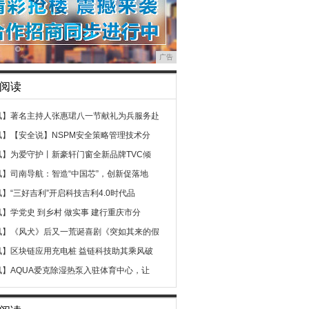
广告
阅读
讯】
著名主持人张惠珺八一节献礼为兵服务赴
讯】
【安全说】NSPM安全策略管理技术分
讯】
为爱守护丨新豪轩门窗全新品牌TVC倾
讯】
司南导航：智造“中国芯”，创新促落地
讯】
“三好吉利”开启科技吉利4.0时代品
讯】
学党史 到乡村 做实事 建行重庆市分
讯】
《风犬》后又一荒诞喜剧《突如其来的假
讯】
区块链应用充电桩 益链科技助其乘风破
讯】
AQUA爱克除湿热泵入驻体育中心，让