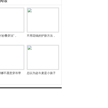
阅读
衬衫叠穿法”，
不用花钱的护肤方法，
娜娜不愿意穿吊带
总以为赵今麦是小孩子