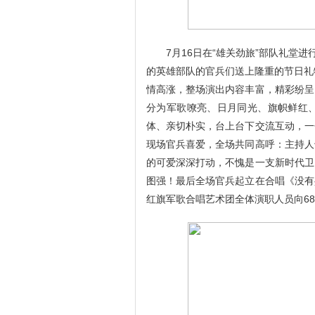
7月16日在“雄关劲旅”部队礼堂
的英雄部队的官兵们送上隆重的节日礼物
情高涨，整场演出内容丰富，精彩纷呈
分为军歌嘹亮、日月同光、旗帜鲜红
体、亲切朴实，台上台下交流互动，一
现场官兵喜爱，全场共同高呼：主持人
的可爱深深打动，不愧是一支新时代卫
图强！最后全场官兵起立在合唱《没有
红旗军歌合唱艺术团全体演职人员向68