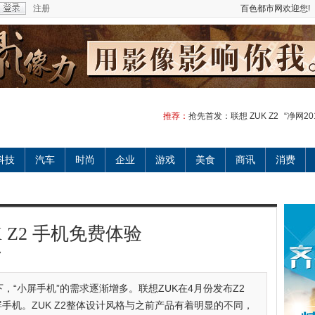
注册
百色都市网欢迎您!
推荐：
抢先首发：联想 ZUK Z2
“净网2
科技
汽车
时尚
企业
游戏
美食
商讯
消费
 Z2 手机免费体验
7
，“小屏手机”的需求逐渐增多。联想ZUK在4月份发布Z2
屏手机。ZUK Z2整体设计风格与之前产品有着明显的不同，