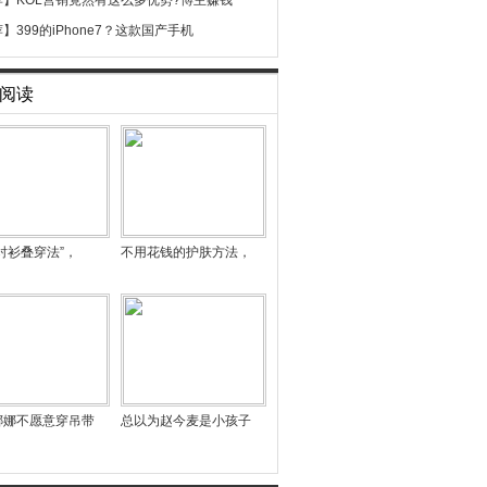
荐】
KOL营销竟然有这么多优势?博主赚钱
荐】
399的iPhone7？这款国产手机
阅读
衬衫叠穿法”，
不用花钱的护肤方法，
娜娜不愿意穿吊带
总以为赵今麦是小孩子