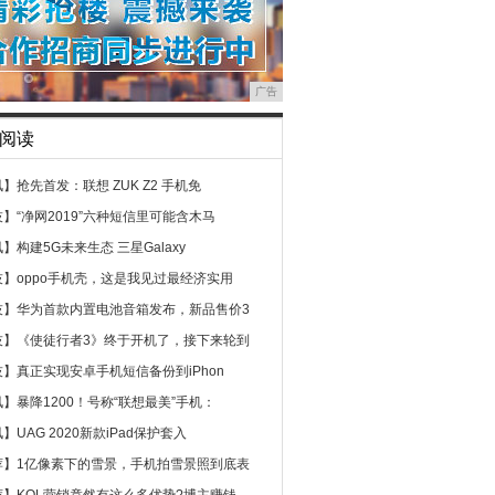
广告
阅读
讯】
抢先首发：联想 ZUK Z2 手机免
技】
“净网2019”六种短信里可能含木马
讯】
构建5G未来生态 三星Galaxy
技】
oppo手机壳，这是我见过最经济实用
技】
华为首款内置电池音箱发布，新品售价3
技】
《使徒行者3》终于开机了，接下来轮到
技】
真正实现安卓手机短信备份到iPhon
讯】
暴降1200！号称“联想最美”手机：
讯】
UAG 2020新款iPad保护套入
荐】
1亿像素下的雪景，手机拍雪景照到底表