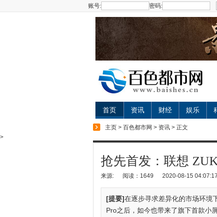
账号:
密码:
首页
资讯
财经
娱乐
主页
>
百色都市网
>
资讯
> 正文
>
抢先首发：联想 ZUK
来源:
阅读：1649
2020-08-15 04:07:1
[提要]
在逐步寻求差异化的市场环境下
Pro之后，如今也带来了旗下首款小