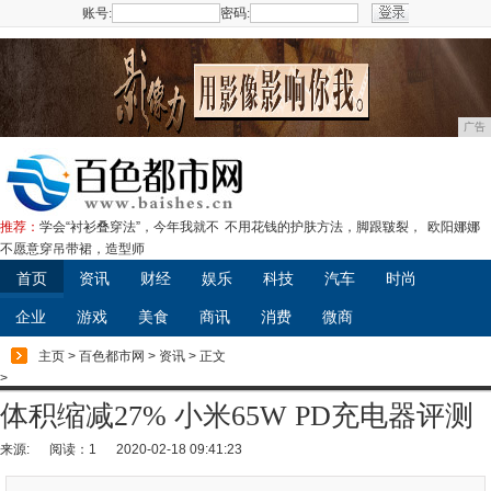
账号:
密码:
注册
广告
推荐：
学会“衬衫叠穿法”，今年我就不
不用花钱的护肤方法，脚跟皲裂，
欧阳娜娜
不愿意穿吊带裙，造型师
首页
资讯
财经
娱乐
科技
汽车
时尚
企业
游戏
美食
商讯
消费
微商
主页
>
百色都市网
>
资讯
> 正文
>
体积缩减27% 小米65W PD充电器评测
来源:
阅读：1
2020-02-18 09:41:23