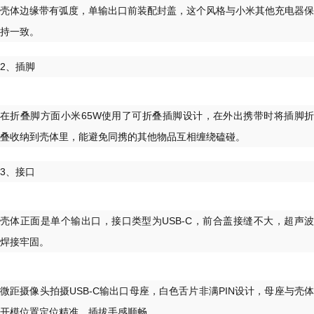
壳体边缘带有弧度，单输出口前装配封盖，这个风格与小米其他充电器保
持一致。
2、插脚
在折叠脚方面小米65W使用了可折叠插脚设计，在外出携带时将插脚折
叠收纳到壳体里，能避免同携的其他物品互相缠绕磕碰。
3、接口
壳体正面是单个输出口，接口类型为USB-C，前合盖接缝不大，超声波
焊接牢固。
微距摄像头拍摄USB-C输出口母座，白色舌片非满PIN设计，母座与壳体
开模位置定位精准，插拔手感顺畅。