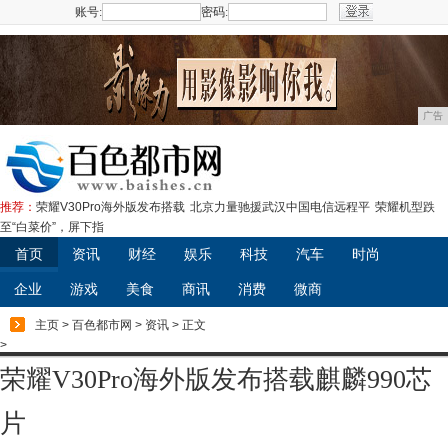
账号:
密码:
注册
广告
推荐：
荣耀V30Pro海外版发布搭载
北京力量驰援武汉中国电信远程平
荣耀机型跌
至“白菜价”，屏下指
首页
资讯
财经
娱乐
科技
汽车
时尚
企业
游戏
美食
商讯
消费
微商
主页
>
百色都市网
>
资讯
> 正文
>
荣耀V30Pro海外版发布搭载麒麟990芯
片