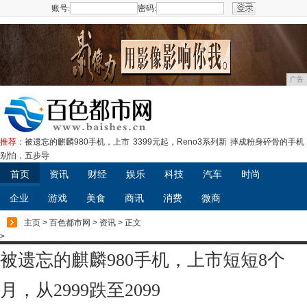
账号:
密码:
注册
广告
推荐：
​被遗忘的麒麟980手机，上市
3399元起，Reno3系列新
摔成粉身碎骨的手机
别怕，五步导
首页
资讯
财经
娱乐
科技
汽车
时尚
企业
游戏
美食
商讯
消费
微商
主页
>
百色都市网
>
资讯
> 正文
>
​被遗忘的麒麟980手机，上市短短8个
月，从2999跌至2099