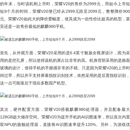
的年末，当时该机刚上市时，荣耀V20的售价为2999元，而如今上市短
短8个月的时间，荣耀V20便已经从2999元跌至2099元，整整降价900
元。荣耀V20如此大的降价爱幅度，使其成为一款性价比超高的机型，甚
至还是一款售价最低的麒麟980手机。
首先，从外观方面，荣耀V20采用的是6.4英寸魅族全视屏设计，因为采
用的是挖孔屏，所以使得该机的屏占比非常的高。机身背部采用的是曲面
玻璃的设计，使得手机的手握感非常的不错。只是因为荣耀V20的上市时
间过早，所以并不支持屏幕指纹识别技术，依然采用的是后置指纹识别，
这一点可能落后于现在多数国产机型。
其次，硬件配置方面，荣耀V20搭载麒麟980处理器，并且配备最大
128GB超大储存空间。荣耀V20为提升手机的AI识图速率，所以首次内置
双NPU的旗舰处理器，直接将AI识图速率提升120%。另外，为游戏优