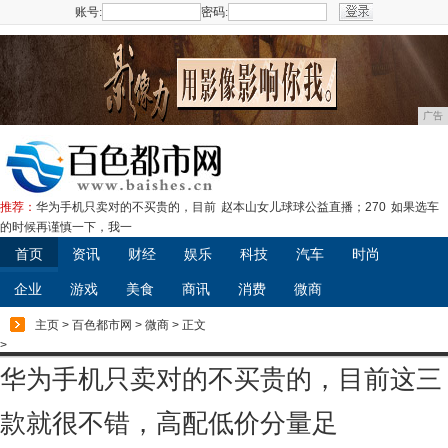
账号:
密码:
注册
广告
推荐：
华为手机只卖对的不买贵的，目前
赵本山女儿球球公益直播；270
如果选车
的时候再谨慎一下，我一
首页
资讯
财经
娱乐
科技
汽车
时尚
企业
游戏
美食
商讯
消费
微商
主页
>
百色都市网
>
微商
> 正文
>
华为手机只卖对的不买贵的，目前这三
款就很不错，高配低价分量足