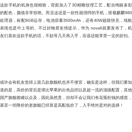
这款手机的机身也很精致，背面加入了3D精雕纹理工艺，配合绚丽多彩
的配色，颜值非常惊艳。而且这还是一款性能强悍的手机，搭载麒麟980
处理器，标配8GB运存，电池容量3500mAh，还有40W超级快充，续航
表现也是中上等的。不过好物君友情提示，华为 nova6就要发布了，机
友们喜欢这款手机的话，不妨等几天再入手，应该还能享受一定的折扣。
或许会有机友觉得上面几款旗舰机也并不便宜，确实是这样，但我们要知
道的是，高价的背后是堪比苹果的出色品控以及超一流的顶级配置，其他
国产旗舰都难以企及，因此虽然贵，但却不会让我们有花冤枉钱的感觉，
甚至一些降价的老旗舰已经算是高配低价了，入手绝对是对的选择！