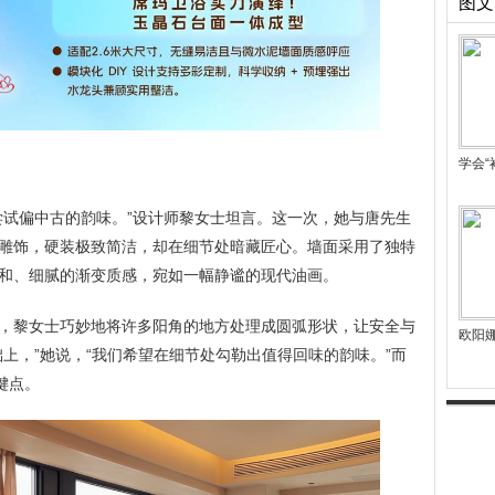
图文
学会“
尝试偏中古的韵味。”设计师黎女士坦言。这一次，她与唐先生
雕饰，硬装极致简洁，却在细节处暗藏匠心。墙面采用了独特
和、细腻的渐变质感，宛如一幅静谧的现代油画。
，黎女士巧妙地将许多阳角的地方处理成圆弧形状，让安全与
欧阳
上，”她说，“我们希望在细节处勾勒出值得回味的韵味。”而
键点。