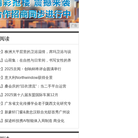
广告
阅读
业】
株洲大平层里的卫浴温情，席玛卫浴与设
讯】
山荷集：在自然与日常间，书写女性的养
业】
2025京闻・创响杯终评会圆满举行
业】
意大利Northwindow获得全景
讯】
桑会庆的“旧衣漂流”：当二手平台运营
讯】
​2025第十八届东盟国际车展12月
业】
广东省文化传播学会老子陇西文化研究专
业】
新豪轩门窗&唐忠汉联合光邸首秀广州设
讯】
探迹科技携AI智能体入局制造 商业化