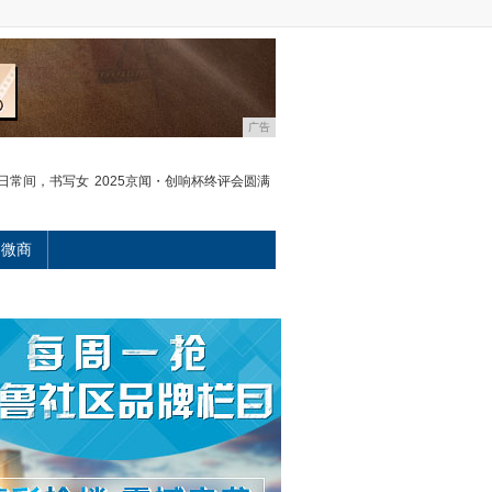
广告
日常间，书写女
2025京闻・创响杯终评会圆满
微商