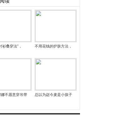
阅读
衬衫叠穿法”，
不用花钱的护肤方法，
娜娜不愿意穿吊带
总以为赵今麦是小孩子