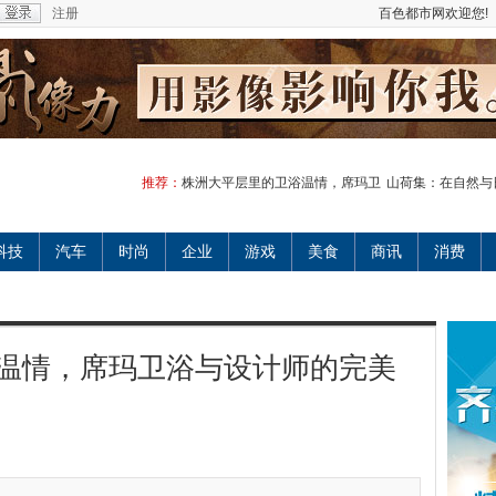
注册
百色都市网欢迎您!
推荐：
株洲大平层里的卫浴温情，席玛卫
山荷集：在自然与
科技
汽车
时尚
企业
游戏
美食
商讯
消费
温情，席玛卫浴与设计师的完美