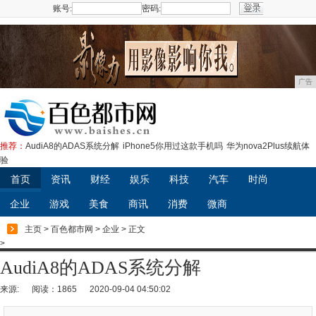
账号:
密码:
注册
广告
推荐：
AudiA8的ADAS系统分解
iPhone5你用过这款手机吗
华为nova2Plus续航体
验
首页
资讯
财经
娱乐
科技
汽车
时尚
企业
游戏
美食
商讯
消费
微商
主页
>
百色都市网
>
企业
> 正文
>
AudiA8的ADAS系统分解
来源:
阅读：1865
2020-09-04 04:50:02