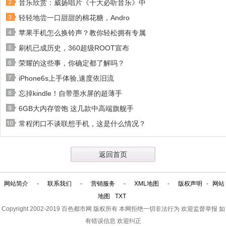
音乐欣赏：威扬唱片《十大必听音乐》中
轻轻地尝一口甜甜的棉花糖，Andro
苹果手机怎么换铃声？教你轻松拥有专属
刷机已成历史，360超级ROOT宣布
荣耀的这些事，你确定都了解吗？
iPhone6s上手体验,速度依旧流
忘掉kindle！自带墨水屏的超薄手
6GB大内存管饱 这几款中高端旗舰手
常程闭口不谈联想手机，这是什么情况？
返回首页
网站简介
-
联系我们
-
营销服务
-
XML地图
-
版权声明
-
网站
地图
TXT
Copyright 2002-2019
百色都市网
版权所有 本网拒绝一切非法行为 欢迎监督举报 如
有错误信息 欢迎纠正