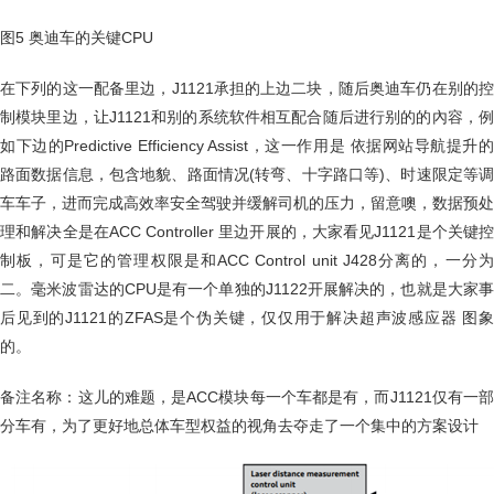
图5 奥迪车的关键CPU
在下列的这一配备里边，J1121承担的上边二块，随后奥迪车仍在别的控
制模块里边，让J1121和别的系统软件相互配合随后进行别的的內容，例
如下边的Predictive Efficiency Assist，这一作用是 依据网站导航提升的
路面数据信息，包含地貌、路面情况(转弯、十字路口等)、时速限定等调
车车子，进而完成高效率安全驾驶并缓解司机的压力，留意噢，数据预处
理和解决全是在ACC Controller 里边开展的，大家看见J1121是个关键控
制板，可是它的管理权限是和ACC Control unit J428分离的，一分为
二。毫米波雷达的CPU是有一个单独的J1122开展解决的，也就是大家事
后见到的J1121的ZFAS是个伪关键，仅仅用于解决超声波感应器 图象
的。
备注名称：这儿的难题，是ACC模块每一个车都是有，而J1121仅有一部
分车有，为了更好地总体车型权益的视角去夺走了一个集中的方案设计