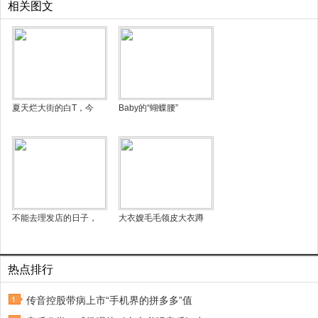
相关图文
夏天烂大街的白T，今
Baby的“蝴蝶腰”
不能去理发店的日子，
大衣嫂毛毛领皮大衣蹲
热点排行
传音控股带病上市“手机界的拼多多”值