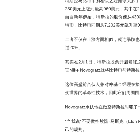
特斯拉与比特币的相似之处如今又多了一
230美元上涨到最高960美元，其中在
而自新年伊始，特斯拉的股价便从430
特币，比特币同期从7,202美元飙升至9
二者不仅在上涨方面相似，就连暴跌也
过20%。
其实在2月1日，特斯拉股票开启暴涨之前，
官Mike Novogratz就将比特币与特
这位高盛前合伙人兼对冲基金经理在接
变世界的革命性技术，因此它们周围围
Novogratz承认他在做空特斯拉时犯
“当我说“不要做空埃隆·马斯克（Elon
己的规则。