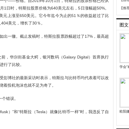
【推
个——价格。自2019年10月1日，特斯拉的股票价格已经从
2月1日时，特斯拉股票价格为640美元左右，5日涨幅超50%。
【推
美元上涨至650美元。它今年迄今为止的51％的收益超过了比
,404美元，增长了30％。
图文
如出一辙。截止发稿时，特斯拉股票跌幅超过了17%，最高超
华尔街基金大鳄，银河数码（Galaxy Digital）首席执行
斯拉进行了比较。
学会“
受彭博社的最新采访时表示，特斯拉与比特币均代表着可以改
绕着投机泡沫也就不足为奇了。
了一个错误。
 Musk）”和“特斯拉（Tesla）就像比特币一样”时，我违反了自
欧阳