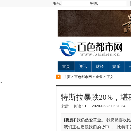
账号:
密码:
首页
资讯
财经
娱乐
主页
>
百色都市网
>
企业
> 正文
>
特斯拉暴跌20%，堪
来源:
阅读：1
2020-03-26 06:20:34
[提要]
“我仍然爱黄金。 我仍然喜欢
我们正在贬低我们的货币……比特币