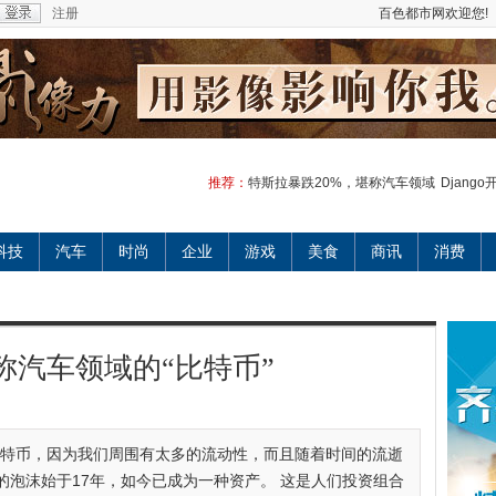
注册
百色都市网欢迎您!
推荐：
特斯拉暴跌20%，堪称汽车领域
Djang
科技
汽车
时尚
企业
游戏
美食
商讯
消费
称汽车领域的“比特币”
比特币，因为我们周围有太多的流动性，而且随着时间的流逝
的泡沫始于17年，如今已成为一种资产。 这是人们投资组合