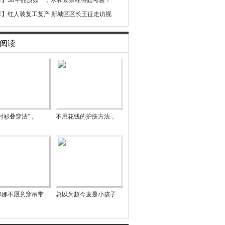
荐】
38年品质如一，永和豆浆经得起考验！
荐】
红人装复工复产 新城区区长王征走访视
阅读
衬衫叠穿法”，
不用花钱的护肤方法，
娜娜不愿意穿吊带
总以为赵今麦是小孩子