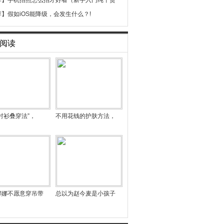
荐】
手机拍照怎么拍才好看（新手入门纯干货
荐】
假如iOS能降级，会发生什么？!
阅读
衬衫叠穿法”，
不用花钱的护肤方法，
娜娜不愿意穿吊带
总以为赵今麦是小孩子