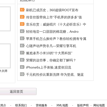
刷机已成历史，360超级ROOT宣布
传音控股带病上市“手机界的拼多多”值
音乐欣赏：威扬唱片《十大必听音乐》中
轻轻地尝一口甜甜的棉花糖，Andro
苹果手机怎么换铃声？教你轻松拥有专属
心随声动声势非凡—荣耀引擎耳机
尴尬凑齐小米10的“十大黑科技”
荣耀的这些事，你确定都了解吗？
iPhone6s上手体验,速度依旧流
大衣蹲
千元机性价比重新洗牌:华为垫底、魅蓝
返回首页
站简介
-
联系我们
-
营销服务
-
XML地图
-
版权声明
-
网站地图