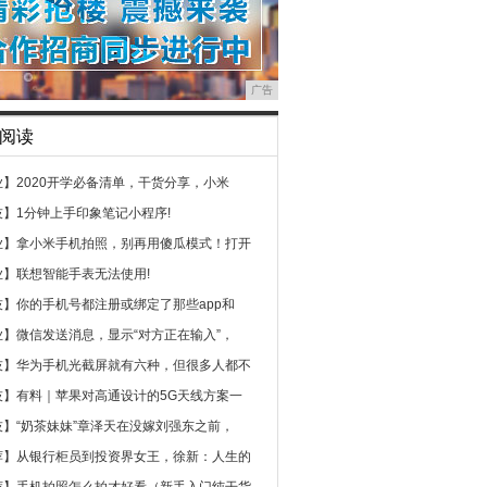
广告
阅读
业】
2020开学必备清单，干货分享，小米
技】
1分钟上手印象笔记小程序!
业】
拿小米手机拍照，别再用傻瓜模式！打开
业】
联想智能手表无法使用!
技】
你的手机号都注册或绑定了那些app和
业】
微信发送消息，显示“对方正在输入”，
技】
华为手机光截屏就有六种，但很多人都不
技】
有料｜苹果对高通设计的5G天线方案一
技】
“奶茶妹妹”章泽天在没嫁刘强东之前，
荐】
从银行柜员到投资界女王，徐新：人生的