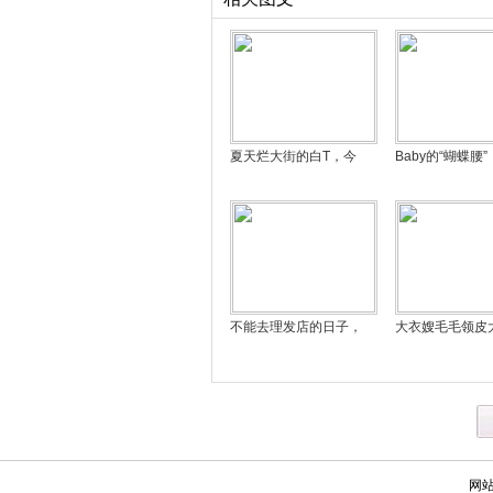
夏天烂大街的白T，今
Baby的“蝴蝶腰”
不能去理发店的日子，
大衣嫂毛毛领皮
网