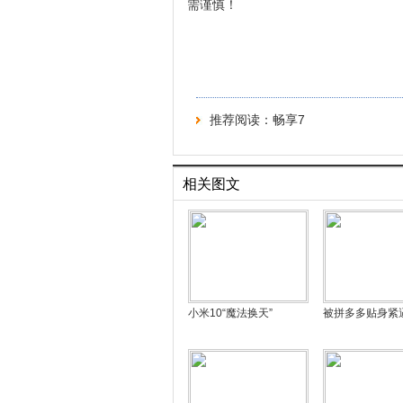
需谨慎！
推荐阅读：
畅享7
相关图文
小米10“魔法换天”
被拼多多贴身紧