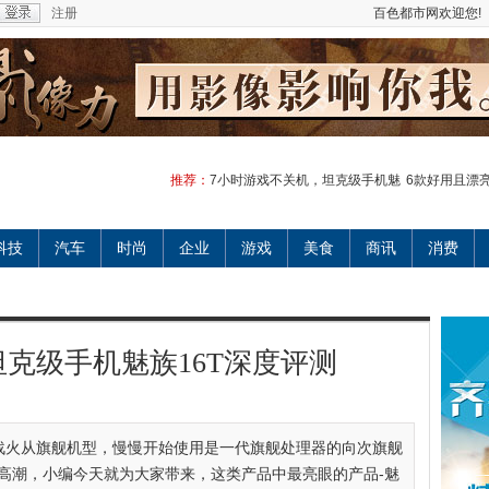
注册
百色都市网欢迎您!
推荐：
7小时游戏不关机，坦克级手机魅
6款好用且漂亮的
科技
汽车
时尚
企业
游戏
美食
商讯
消费
克级手机魅族16T深度评测
战火从旗舰机型，慢慢开始使用是一代旗舰处理器的向次旗舰
了高潮，小编今天就为大家带来，这类产品中最亮眼的产品-魅