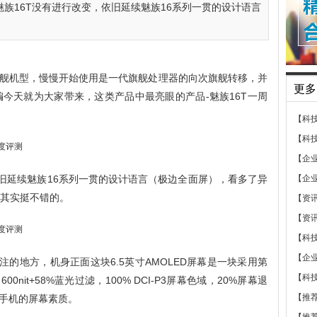
上魅族16T没有进行改变，依旧延续魅族16系列一贯的设计语言
舰机型，慢慢开始使用是一代旗舰处理器的向次旗舰转移，并
更多
编今天就为大家带来，这类产品中最亮眼的产品-魅族16T一周
【科
【科
【企
依旧延续魅族16系列一贯的设计语言（极边全面屏），看多了异
【企
上其实挺不错的。
【资
【资
【科
【企
注的地方，机身正面这块6.5英寸AMOLED屏幕是一块采用第
【科
0nit+58%蓝光过滤，100% DCI-P3屏幕色域，20%屏幕退
【推
手机的屏幕素质。