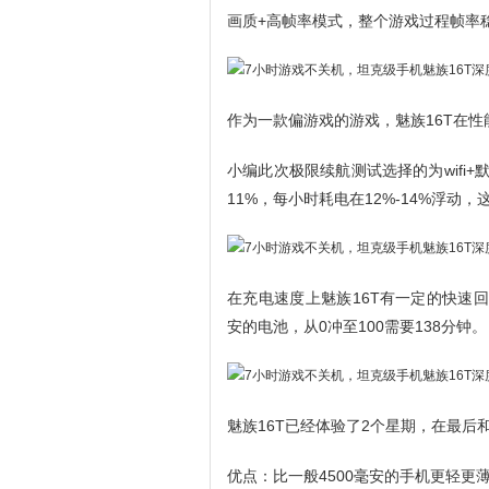
画质+高帧率模式，整个游戏过程帧率稳定
作为一款偏游戏的游戏，魅族16T在
小编此次极限续航测试选择的为wifi
11%，每小时耗电在12%-14%浮动
在充电速度上魅族16T有一定的快速回血
安的电池，从0冲至100需要138分钟。
魅族16T已经体验了2个星期，在最
优点：比一般4500毫安的手机更轻