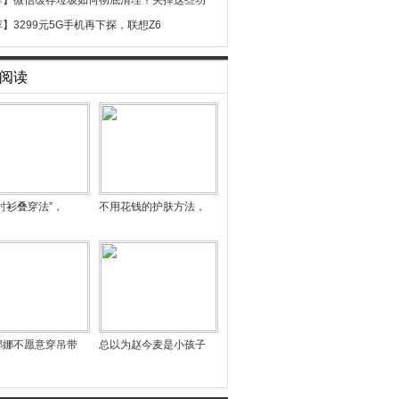
荐】
微信缓存垃圾如何彻底清理？关掉这些功
荐】
3299元5G手机再下探，联想Z6
阅读
衬衫叠穿法”，
不用花钱的护肤方法，
娜娜不愿意穿吊带
总以为赵今麦是小孩子