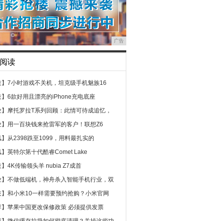
广告
阅读
技】
7小时游戏不关机，坦克级手机魅族16
技】
6款好用且漂亮的iPhone充电底座
业】
摩托罗拉T系列回顾：此情可待成追忆，
业】
用一百块钱来抢雷军的客户！联想Z6
讯】
从2398跌至1099，用料最扎实的
讯】
英特尔第十代酷睿Comet Lake
技】
4K传输领头羊 nubia Z7成首
业】
不做低端机，神舟杀入智能手机行业，双
技】
和小米10一样需要预约抢购？小米官网
荐】
苹果中国更改保修政策 必须提供发票