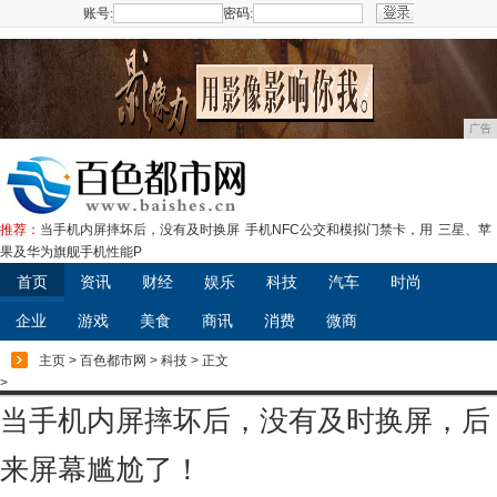
账号:
密码:
注册
广告
推荐：
当手机内屏摔坏后，没有及时换屏
手机NFC公交和模拟门禁卡，用
三星、苹
果及华为旗舰手机性能P
首页
资讯
财经
娱乐
科技
汽车
时尚
企业
游戏
美食
商讯
消费
微商
主页
>
百色都市网
>
科技
> 正文
>
当手机内屏摔坏后，没有及时换屏，后
来屏幕尴尬了！