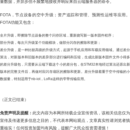
量数据，并异步但不频繁地接收并响应来自云端服务器的命令。
FOTA，节点设备的空中升级；资产追踪和管理、预测性运维等应用。
FOTA功能又包含：
全片升级，即擦除节点设备的整个闪存区域，重新烧写新一版本固件程序；
部分升级，每次只升级某个功能模块，做部分闪存的擦除和更新；
差分升级，是一种比较高级的升级方式，起源于手机应用和车载应用领域。通过差分
算法，对新版本和旧版本的差异部分进行编码和压缩，生成比新版本固件文件小得多
的差分升级包，只需要从云端下载这个小的差分包，在STM32本地经过算法还原出新
版本的完整文件后，再做对应闪存扇区的擦除和更新。差分升级着重于空中传输的小
数据量，特别适用于nb-iot，LoRa这样的窄带传输应用。
（正文已结束）
免责声明及提醒：
此文内容为本网所转载企业宣传资讯，该相关信息仅为
宣传及传递更多信息之目的，不代表本网站观点，文章真实性请浏览者慎
重核实！任何投资加盟均有风险，提醒广大民众投资需谨慎！