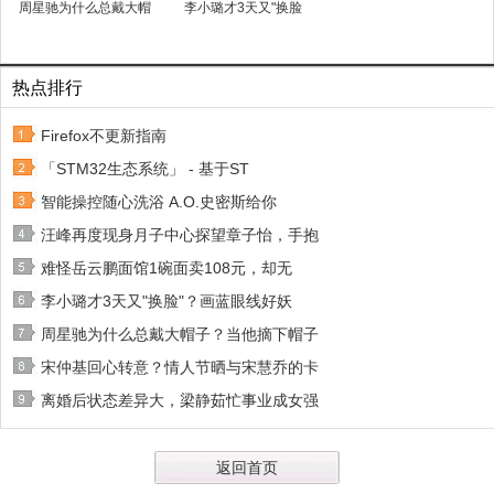
周星驰为什么总戴大帽
李小璐才3天又"换脸
热点排行
Firefox不更新指南
「STM32生态系统」 - 基于ST
智能操控随心洗浴 A.O.史密斯给你
汪峰再度现身月子中心探望章子怡，手抱
难怪岳云鹏面馆1碗面卖108元，却无
李小璐才3天又"换脸"？画蓝眼线好妖
周星驰为什么总戴大帽子？当他摘下帽子
宋仲基回心转意？情人节晒与宋慧乔的卡
离婚后状态差异大，梁静茹忙事业成女强
返回首页