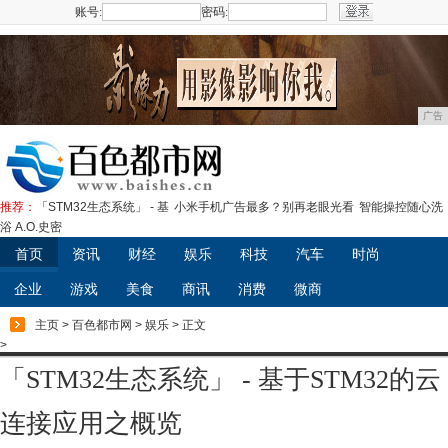
账号:
密码:
注册
广告
推荐：
「STM32生态系统」 - 基
小米手机广告最多？别再老眼光看
智能操控随心洗
浴 A.O.史密
首页
资讯
财经
娱乐
科技
汽车
时尚
企业
游戏
美食
商讯
消费
微商
主页
>
百色都市网
>
娱乐
> 正文
>
「STM32生态系统」 - 基于STM32的云
连接应用之概览